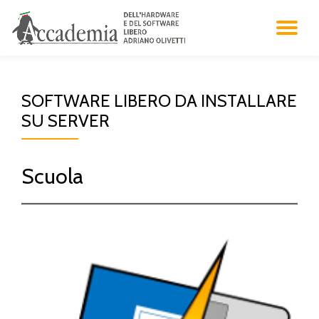
NA
Vai
al
A
contenuto
SOFTWARE LIBERO DA INSTALLARE
SC
SU SERVER
Scuola